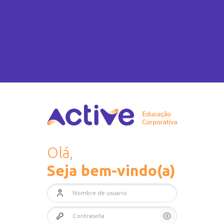
Olá,
Seja bem-vindo(a)
Nombre de usuario
Contraseña